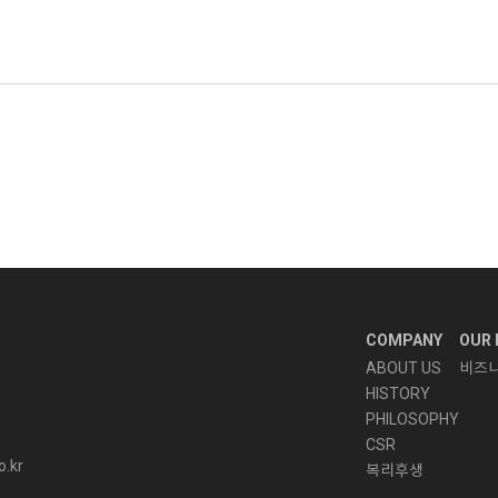
COMPANY
OUR 
ABOUT US
비즈
HISTORY
PHILOSOPHY
CSR
o.kr
복리후생