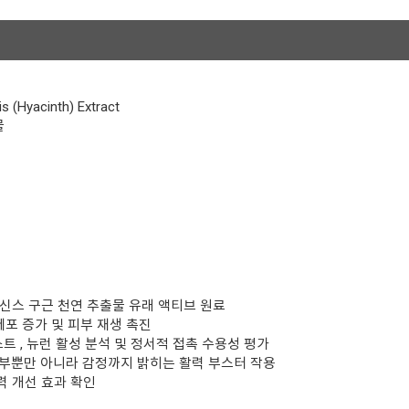
is (Hyacinth) Extract
물
신스 구근 천연 추출물 유래 액티브 원료
포 증가 및 피부 재생 촉진
테스트 , 뉴런 활성 분석 및 정서적 접촉 수용성 평가
 , 피부뿐만 아니라 감정까지 밝히는 활력 부스터 작용
탄력 개선 효과 확인