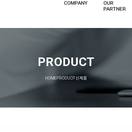
COMPANY
OUR
PARTNER
ABOUT US
비즈니스 파트너
HISTORY
PRODUCT
PHILOSOPHY
PRODUCT
신제품
CSR
복리후생